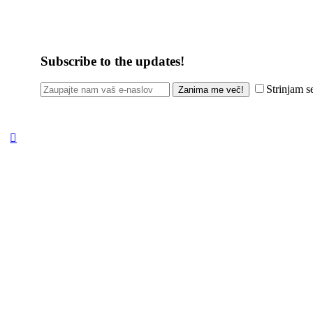
Subscribe to the updates!
Strinjam 
Zanima me več!