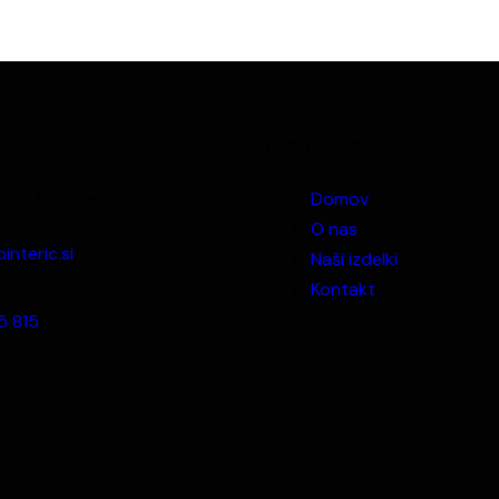
POVEZAVE
 8256 Sromlje
Domov
O nas
interic.si
Naši izdelki
Kontakt
5 815