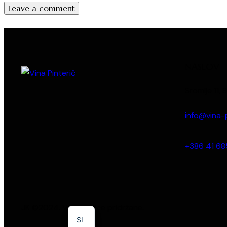
NASLOV
Sromlje 11,
info@vina-p
+386 41 68
EN
JK ©2024. Vse pravice pridržane.
SI