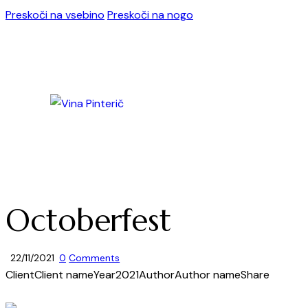
Preskoči na vsebino
Preskoči na nogo
Octoberfest
22/11/2021
0
Comments
Client
Client name
Year
2021
Author
Author name
Share